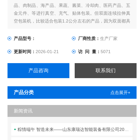
品、肉制品、海产品、果蔬、酱菜、冷却肉、医药产品、五
金元件、等进行真空、充气、贴体包装。但双面连续拉伸真
空包装机，比较适合包装1.2公分左右的产品，因为双面都具
有拉伸性，所以产品厚度不适宜过高。型号有420 和520两
种。双面连续拉伸真空包装机整体采用不锈钢制作，*符合食
产品型号：
厂商性质：
生产厂家
品生产的需要。
更新时间：
2026-01-21
访 问 量：
5071
产品咨询
联系我们
产品分类
点击展开+
新闻资讯
粽情端午 智造未来——山东康瑞达智能装备有限公司2026年端午节放假通知