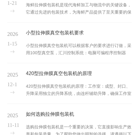
线中不可缺重要设备。全自动真空包装机设备的工作原
1-21
海鲜拉伸膜包装机是现代海鲜加工与物流中的关键设备，
理：1.物料放置：操作人员将待包装的产品放置在包装袋
它通过先进的包装技术，为海鲜产品提供了至关重要的保
中，确保产品与包装袋的密切接触。2.抽真空：设备启动
护、展示和商业价值提升作用。其核心作用主要体现在以
后，真空泵开始工作，通过抽气口将包装袋内的空气抽
下几个方面：一、核心保鲜与品质保障作用气调保鲜
出。此过程通常分为两步：初始抽...
小型拉伸膜真空包装机要求
2026
(MAP)：这是最核心的作用。机器可精确抽真空后，充入
特定比例的混合气体(如高浓度氧气、二氧化碳和氮气)，
1-15
小型拉伸膜真空包装机可以根据客户的要求进行订做，采
有效抑制海鲜产品中嗜氧微生物的生长，减缓脂肪氧化，
用100型真空泵，汇川控制系统：电脑可编程序控制器
从而显著延长货架期(通常可延长1-3倍)。例如：三文
（PLC）控制,大容量输入、输出。整机装有保护装置，
鱼、金枪鱼等鱼类在高氧环境下能保持鲜艳色泽；贝类在
在主要涉及到操作者安全的部位装有防护罩。高可靠性七
特定气体比例下能减少汁液流...
420型拉伸膜真空包装机的原理
2025
英寸真彩触摸式人机界面。人机界面中画面采用人性化设
计，采用简体中文菜单显示，简单易懂，只要经过几分钟
12-1
420型拉伸膜真空包装机的原理：工作室：成型、封口、
培训就能熟练的操作本界面。人机界面加PLC集中控制，
升降采用独立的升降系统，由连杆辅助升降，确保工作室
基本上所有操作都能在触摸屏上完成（安装上、下膜除
在大的封口压力下不变形、不移位。维护、保养更方便。
外）。电脑内置故障自动控制系统，出现故障时触摸屏和
制动系统：采用独立的电磁伺服自动刹车和涨紧系统，能
伺服放大器等能及时提示出现故...
如何选购拉伸膜包装机
2025
够保证在运行时上、下膜不掉膜和跑偏，在链条高速运行
时确保顶、底膜不因抖动而影响工作技术参数：1.压缩空
11-11
选购拉伸膜包装机是一个重要的决策，它直接影响生产效
气：0.6Mpa≤P≥1.0MPa2.峰值功率：16KW3.平均运行
率和包装质量。为了帮助您做出明智的选择，请遵循以下