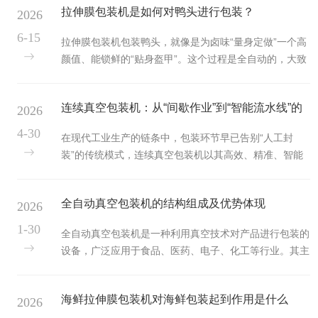
拉伸膜包装机是如何对鸭头进行包装？
2026
6-15
拉伸膜包装机包装鸭头，就像是为卤味“量身定做”一个高
颜值、能锁鲜的“贴身盔甲”。这个过程是全自动的，大致
可以分为这五步：第一步：定制“小窝”——底膜拉伸成型
机器的第一个“魔法”是为鸭头创造一个专属的安放位置。
连续真空包装机：从“间歇作业”到“智能流水线”的
2026
过程：下膜(一种可拉伸的塑料软膜)进入机器后，会被加
热软化，然后通过一个定制模具，利用真空吸附或气压吹
效率革命
4-30
在现代工业生产的链条中，包装环节早已告别“人工封
涨，拉伸出一个与鸭头形状匹配的凹槽。鸭头特别之处：
装”的传统模式，连续真空包装机以其高效、精准、智能
鸭头形状不规则，有凸起的嘴部和颅骨，因此这个凹槽需
的特性，成为连接生产与市场的核心枢纽。从食品行业的
要专门定制模具，确保鸭头能恰好放入，且不破坏外观。
预制菜、海鲜，到电子领域的精密元件，再到医药行业的
这个凹槽可以是方形、...
全自动真空包装机的结构组成及优势体现
2026
无菌药品，连续真空包装机正凭借跨场景的适配能力，重
塑各行业的包装标准与价值体系。连续真空包装机的核心
1-30
全自动真空包装机是一种利用真空技术对产品进行包装的
优势，在于突破了传统设备的效率瓶颈。传统单室真空包
设备，广泛应用于食品、医药、电子、化工等行业。其主
装机完成一个循环需40秒，而滚动式连续真空包装机的
要功能是通过抽取包装内的空气，降低氧气浓度，从而延
速度可达2000包/小时以上，部分高端机型甚至能实现每
缓产品的氧化和腐败，保持产品的新鲜度和品质。全自动
分钟50袋的连续作业。这种效...
海鲜拉伸膜包装机对海鲜包装起到作用是什么
2026
真空包装机以其高效、稳定和便捷的特点，成为现代生产