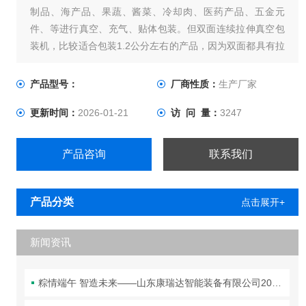
制品、海产品、果蔬、酱菜、冷却肉、医药产品、五金元
件、等进行真空、充气、贴体包装。但双面连续拉伸真空包
装机，比较适合包装1.2公分左右的产品，因为双面都具有拉
伸性，所以产品厚度不适宜过高。型号有420 和520两种。
双面连续拉伸真空包装机整体采用不锈钢制作，*符合食品生
产品型号：
厂商性质：
生产厂家
产的需要。
更新时间：
2026-01-21
访 问 量：
3247
产品咨询
联系我们
产品分类
点击展开+
新闻资讯
粽情端午 智造未来——山东康瑞达智能装备有限公司2026年端午节放假通知