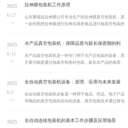
拉伸膜包装机工作原理
2025
6-27
山东康瑞达拉伸膜公司专业生产的拉伸膜真空包装机，是
一款利用把拉伸膜进行拉伸后再把食品进行抽真空包装的
一款全自动化的包装设备，与一般传统的包装相比，节省
了人工，提高了生产效率，大大节省了企业的生产成本，
水产品真空包装机：保障品质与延长保质期的利
2025
自动化程度高，仅需一键启动，设备即开始运行，运行速
度快慢以及不同产品的真空度都可以根据产品进行调整。
器
6-11
水产品真空包装机是一种专门用于水产品包装的设备，其
设备整机架体采用高强度铝镁合金结构一次成型制作，经
主要功能是通过抽真空和密封包装，延长水产品的保质
过高精度龙门刨、龙门铣精加工而成。相对于钢材结构,
期，防止氧化、霉变、虫蛀、受潮等问题。真空室比较
普通铝板结构，具有机械强度高、结构稳定、不变形、精
大，物料放置处采用下凹型结构，适用于较多液体和较大
度好等显著特点主体整体合金支架...
全自动真空包装机设备：原理、应用与未来发展
2025
包装物，长期使用不变形、不漏气，全不锈钢材质，封口
效果更佳，可对铝箔、塑料薄膜等复合薄膜进行加热封
6-5
全自动真空包装机设备是一种用于食品、药品、电子产品
口，有效起到保鲜、保质、防潮、防霉、防锈、防污染、
等物品的真空包装的自动化设备。真空包装技术通过将包
防氧化及真空灭菌的作用，全304不锈钢材质，操作系统
装袋内的空气抽出，形成真空环境，从而延长物品的保质
全密封，全机可用清水冲洗，用户可根据自己要求选择全
期，保持物品的新鲜度和品质。一、工作原理真空包装机
自动和半自动，操作简单、方便，封口...
全自动连续包装机的基本工作步骤及应用场景
2025
设备的工作原理主要包括以下几个步骤：1.1物品放置首