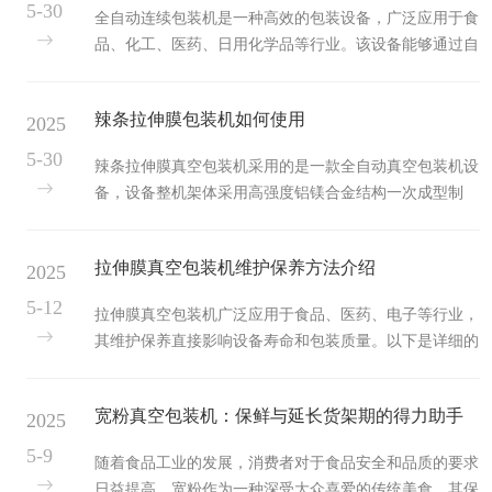
先，将需要包装的物品放入包装袋中，并将包装袋的开口
5-30
全自动连续包装机是一种高效的包装设备，广泛应用于食
部分放置在真空包装机的密封条上。1.2真空抽气接下
品、化工、医药、日用化学品等行业。该设备能够通过自
来，真空包装机启动真空泵，将包装袋内的空气抽出，形
动化控制系统实现物品的持续包装，具有高速、高效、低
成真空环境。真空抽气的过程可以有效地去除包装袋内的
耗、易操作等特点。通过精确控制包装过程，实现了自动
氧气和水分，从而延长物品的保...
辣条拉伸膜包装机如何使用
2025
计量、制袋、填充、封口等功能，适用于大批量生产的企
业。全自动连续包装机的基本工作步骤：1.进料系统：原
5-30
辣条拉伸膜真空包装机采用的是一款全自动真空包装机设
料通过输送系统送入包装机的计量装置。2.计量系统：根
备，设备整机架体采用高强度铝镁合金结构一次成型制
据设定的包装量，设备通过电子秤、活塞泵或螺旋给料装
作，经过高精度龙门刨、龙门铣精加工而成。相对于钢材
置对物料进行精准计量。3.制袋系统：设备根据原料的类
结构,普通铝板结构，具有机械强度高、结构稳定、不变
型与尺寸要求，自动制袋并...
拉伸膜真空包装机维护保养方法介绍
2025
形、精度好等显著特点主体整体合金支架、板式结构、道
轨整体式挤压成型，侧板为食品级SU304不锈钢板，防
5-12
拉伸膜真空包装机广泛应用于食品、医药、电子等行业，
腐蚀性强，符合食品行业卫生行为规范。光电跟踪系统采
其维护保养直接影响设备寿命和包装质量。以下是详细的
用三色标传感器，能感应所有颜色并输出强烈的信号，确
日常维护、定期保养及故障预防措施。日常维护（每次使
保使用彩膜，并使彩膜能够与底模成型区准确对正。伺服
用后或每日）(1)清洁设备模具与成型区：用软布或酒精
系统控制，高速高精度步进走速，...
宽粉真空包装机：保鲜与延长货架期的得力助手
2025
擦拭，去除残留的薄膜、油污或食品碎屑。真空泵与气
路：检查过滤器是否堵塞，及时清理灰尘和杂质。封口条
5-9
随着食品工业的发展，消费者对于食品安全和品质的要求
（加热条）：清除封口区域的塑料残留，避免影响密封效
日益提高。宽粉作为一种深受大众喜爱的传统美食，其保