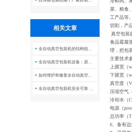
拉伸膜包装机哪个厂家好就找康瑞达
冷鲜肉、
菜、粮食
工产品等
切割，产
相关文章
真空包装
食品霉腐
全自动真空包装机的结构组成及优势体现
理，把包
主要技术
全自动真空包装机设备：原理、应用与未来发展
上膜宽（widt
下膜宽（widt
如何维护和修复全自动真空包装机？实用技巧分享
真空度（Vac
全自动真空包装机安全可靠 寿命长
压缩空气（Co
冷却水（Cool
电源（power
总功率（Thet
6、备有