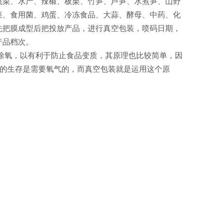
蔬菜、水产、辣椒、板栗、竹笋、芦笋、水煮笋、山野
菜、食用菌、鸡蛋、冷冻食品、大蒜、酵母、中药、化
先把膜成型后把投放产品，进行真空包装，喷码日期，
产品档次。
除氧，以有利于防止食品变质，其原理也比较简单，因
)的生存是需要氧气的，而真空包装就是运用这个原