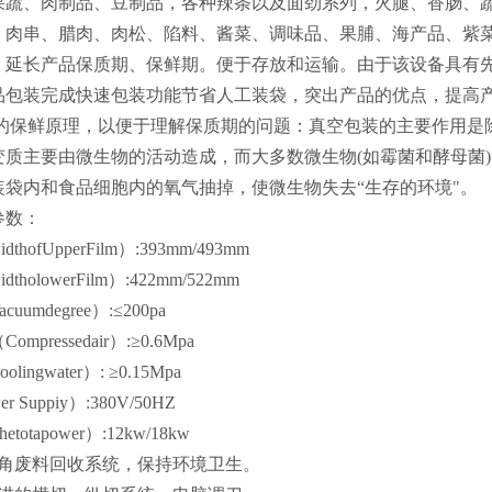
果蔬、肉制品、豆制品，各种辣条以及面劲系列，火腿、香肠、
、肉串、腊肉、肉松、陷料、酱菜、调味品、果脯、海产品、紫
。延长产品保质期、保鲜期。便于存放和运输。由于该设备具有
品包装完成快速包装功能节省人工装袋，突出产品的优点，提高
的保鲜原理，以便于理解保质期的问题：真空包装的主要作用是
变质主要由微生物的活动造成，而大多数微生物(如霉菌和酵母菌
装袋内和食品细胞内的氧气抽掉，使微生物失去“生存的环境"。
参数：
hofUpperFilm）:393mm/493mm
holowerFilm）:422mm/522mm
uumdegree）:≤200pa
mpressedair）:≥0.6Mpa
ingwater）: ≥0.15Mpa
 Suppiy）:380V/50HZ
otapower）:12kw/18kw
边角废料回收系统，保持环境卫生。