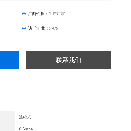
厂商性质：
生产厂家
访 问 量：
3979
联系我们
连续式
0.6mpa