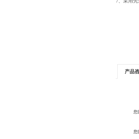
7、采用
产品
您
您