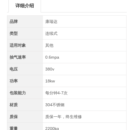
详细介绍
品牌
康瑞达
类型
连续式
适用对象
其他
抽气速率
0.6mpa
电压
380v
功率
18kw
包装能力
每分钟4-7次
材质
304不锈钢
质保
质保一年，终生维修
重量
2200kg