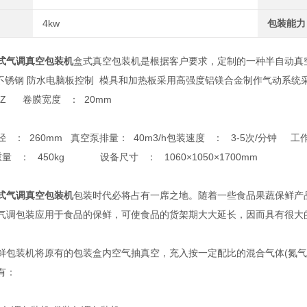
4kw
包装能力
式气调真空包装机
盒式真空包装机是根据客户要求，定制的一种半自动真空
304不锈钢 防水电脑板控制 模具和加热板采用高强度铝镁合金制作气动系
0HZ 卷膜宽度 ： 20mm
 260mm 真空泵排量： 40m3/h包装速度 ： 3-5次/分钟 工
量 ： 450kg 设备尺寸 ： 1060×1050×1700mm
式气调真空包装机
包装时代必将占有一席之地。随着一些食品果蔬保鲜产
气调包装应用于食品的保鲜，可使食品的货架期大大延长，因而具有很大
装机将原有的包装盒内空气抽真空，充入按一定配比的混合气体(氮气
有：