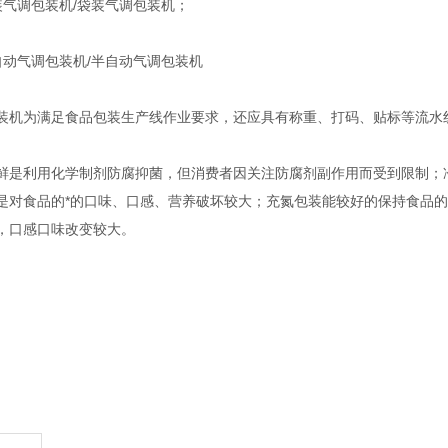
调包装机/袋装气调包装机；
气调包装机/半自动气调包装机
为满足食品包装生产线作业要求，还应具有称重、打码、贴标等流水
利用化学制剂防腐抑菌，但消费者因关注防腐剂副作用而受到限制；冷
是对食品的*的口味、口感、营养破坏较大；充氮包装能较好的保持食品
，口感口味改变较大。