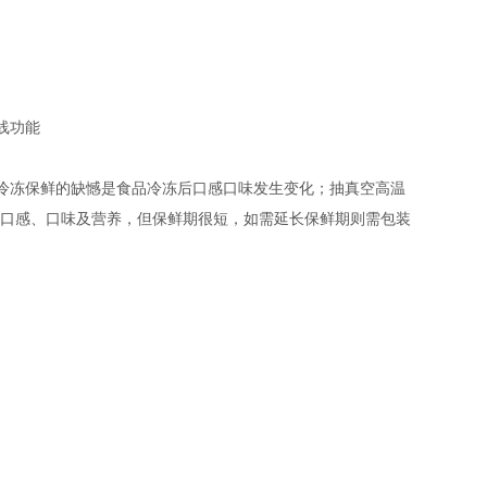
线功能
冻保鲜的缺憾是食品冷冻后口感口味发生变化；抽真空高温
的口感、口味及营养，但保鲜期很短，如需延长保鲜期则需包装