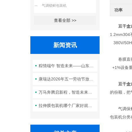
气调锁鲜包装机
功率
查看全部 >>
豆干盒
1.2mm
380V/5
新闻资讯
卷膜直径 ：
粽情端午 智造未来——山东康瑞达智能装备有限公司2026年端午节放假通知
+1%设备重
康瑞达2026年五一劳动节放假通知
豆干盒
万马奔腾启新程，智造未来谱华章—康瑞达2026年春节放假通知
的份额，把
拉伸膜包装机哪个厂家好就找康瑞达
气调保鲜包
包装机分类