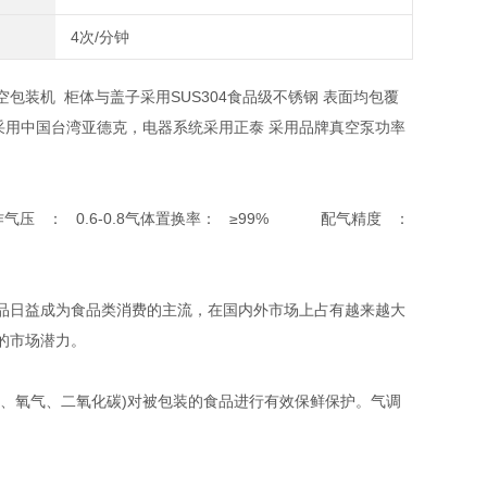
4次/分钟
包装机 柜体与盖子采用SUS304食品级不锈钢 表面均包覆
统采用中国台湾亚德克，电器系统采用正泰 采用品牌真空泵功率
作气压 ： 0.6-0.8气体置换率： ≥99% 配气精度 ：
品日益成为食品类消费的主流，在国内外市场上占有越来越大
的市场潜力。
、氧气、二氧化碳)对被包装的食品进行有效保鲜保护。气调