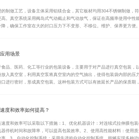
进的制做工艺，设备主体采用铝镁合金，其它板材均用304不锈钢制做，
更高。真空系统采用阀岛式气动截止和气动放气，保证在高频率使用中性
升降，确保工作室在大的封口压力下不变形、不移位。维护、保养更方便
偏，在链条高速...
应用场景
于食品、医药、化工等行业的包装设备，主要用于对产品进行真空包装，
袋放入真空室，利用真空泵将真空室内的空气抽出，使得包装袋内部的压
袋口进行密封，形成真空包装。这种包装方式可以有效延长产品的保质期，
封装置，具有高...
速度和效率如何提高？
装速度和效率可以采取以下措施：1、优化机器设计：对连续式拉伸膜包
机器停机时间和故障率，可以提高包装效率。2、使用高性能材料：使用
效率。3、自动化控制系统：采用先进的自动化控制系统，能够实现多种