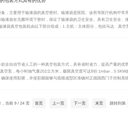
的包装方式具有的优势
设备，主要用于输液袋的真空密封。输液袋是医院、诊所等医疗机构中常
将输液袋在无菌环境下密封，保证了输液袋的卫生安全。具有卫生安全、
输液袋真空包装机由以下部分组成：1.主机：主体部分，包括马达、真空
于装载输液袋...
一款全自动节省人工的一种真空包装方式，具有省时省力，提高产量的优
真空泵，每小时抽气量202立方米，极限真空度可达到0.1mbar，5.
确保使用彩膜，并使彩膜能够与底模成型区准确对正德国西门子控制系统
..
录，当前 9 / 24 页
首页
上一页
下一页
末页
跳转到第